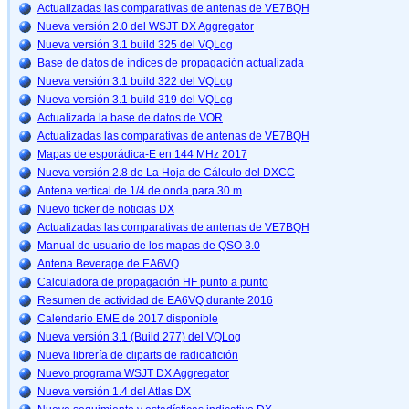
Actualizadas las comparativas de antenas de VE7BQH
Nueva versión 2.0 del WSJT DX Aggregator
Nueva versión 3.1 build 325 del VQLog
Base de datos de índices de propagación actualizada
Nueva versión 3.1 build 322 del VQLog
Nueva versión 3.1 build 319 del VQLog
Actualizada la base de datos de VOR
Actualizadas las comparativas de antenas de VE7BQH
Mapas de esporádica-E en 144 MHz 2017
Nueva versión 2.8 de La Hoja de Cálculo del DXCC
Antena vertical de 1/4 de onda para 30 m
Nuevo ticker de noticias DX
Actualizadas las comparativas de antenas de VE7BQH
Manual de usuario de los mapas de QSO 3.0
Antena Beverage de EA6VQ
Calculadora de propagación HF punto a punto
Resumen de actividad de EA6VQ durante 2016
Calendario EME de 2017 disponible
Nueva versión 3.1 (Build 277) del VQLog
Nueva librería de cliparts de radioafición
Nuevo programa WSJT DX Aggregator
Nueva versión 1.4 del Atlas DX