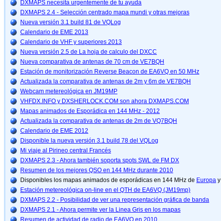
DXMAPS necesita urgentemente de tu ayuda
DXMAPS 2.4 - Selección centrado mapa mundi y otras mejoras
Nueva versión 3.1 build 81 de VQLog
Calendario de EME 2013
Calendario de VHF y superiores 2013
Nueva versión 2.5 de La hoja de calculo del DXCC
Nueva comparativa de antenas de 70 cm de VE7BQH
Estación de monitorización Reverse Beacon de EA6VQ en 50 MHz
Actualizada la comparativa de antenas de 2m y 6m de VE7BQH
Webcam metereológica en JM19MP
VHFDX.INFO y DXSHERLOCK.COM son ahora DXMAPS.COM
Mapas animados de Esporádica en 144 MHz - 2012
Actualizada la comparativa de antenas de 2m de VQ7BQH
Calendario de EME 2012
Disponible la nueva versión 3.1 build 78 del VQLog
Mi viaje al Pirineo central Francés
DXMAPS 2.3 - Ahora también soporta spots SWL de FM DX
Resumen de los mejores QSO en 144 MHz durante 2010
Disponibles los mapas animados de esporádicas en 144 MHz de
Europa
Estación metereológica on-line en el QTH de EA6VQ (JM19mp)
DXMAPS 2.2 - Posibilidad de ver una representación gráfica de banda
DXMAPS 2.1 - Ahora permite ver la Linea Gris en los mapas
Resumen de actividad de radio de EA6VQ en 2010