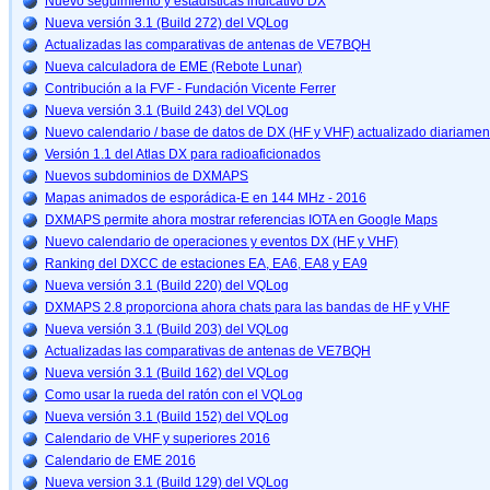
Nuevo seguimiento y estadísticas indicativo DX
Nueva versión 3.1 (Build 272) del VQLog
Actualizadas las comparativas de antenas de VE7BQH
Nueva calculadora de EME (Rebote Lunar)
Contribución a la FVF - Fundación Vicente Ferrer
Nueva versión 3.1 (Build 243) del VQLog
Nuevo calendario / base de datos de DX (HF y VHF) actualizado diariamen
Versión 1.1 del Atlas DX para radioaficionados
Nuevos subdominios de DXMAPS
Mapas animados de esporádica-E en 144 MHz - 2016
DXMAPS permite ahora mostrar referencias IOTA en Google Maps
Nuevo calendario de operaciones y eventos DX (HF y VHF)
Ranking del DXCC de estaciones EA, EA6, EA8 y EA9
Nueva versión 3.1 (Build 220) del VQLog
DXMAPS 2.8 proporciona ahora chats para las bandas de HF y VHF
Nueva versión 3.1 (Build 203) del VQLog
Actualizadas las comparativas de antenas de VE7BQH
Nueva versión 3.1 (Build 162) del VQLog
Como usar la rueda del ratón con el VQLog
Nueva versión 3.1 (Build 152) del VQLog
Calendario de VHF y superiores 2016
Calendario de EME 2016
Nueva version 3.1 (Build 129) del VQLog