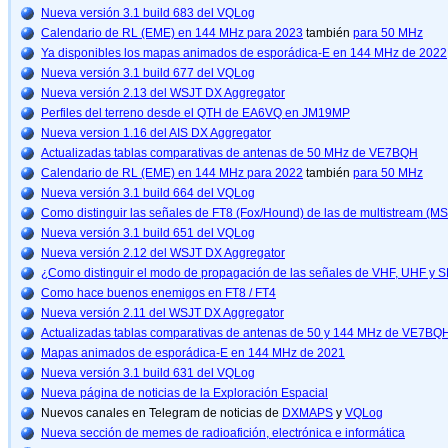
Nueva versión 3.1 build 683 del VQLog
Calendario de RL (EME) en 144 MHz para 2023
también
para 50 MHz
Ya disponibles los mapas animados de esporádica-E en 144 MHz de 2022
Nueva versión 3.1 build 677 del VQLog
Nueva versión 2.13 del WSJT DX Aggregator
Perfiles del terreno desde el QTH de EA6VQ en JM19MP
Nueva version 1.16 del AIS DX Aggregator
Actualizadas tablas comparativas de antenas de 50 MHz de VE7BQH
Calendario de RL (EME) en 144 MHz para 2022
también
para 50 MHz
Nueva versión 3.1 build 664 del VQLog
Como distinguir las señales de FT8 (Fox/Hound) de las de multistream (M
Nueva versión 3.1 build 651 del VQLog
Nueva versión 2.12 del WSJT DX Aggregator
¿Como distinguir el modo de propagación de las señales de VHF, UHF y 
Como hace buenos enemigos en FT8 / FT4
Nueva versión 2.11 del WSJT DX Aggregator
Actualizadas tablas comparativas de antenas de 50 y 144 MHz de VE7BQ
Mapas animados de esporádica-E en 144 MHz de 2021
Nueva versión 3.1 build 631 del VQLog
Nueva página de noticias de la Exploración Espacial
Nuevos canales en Telegram de noticias de
DXMAPS
y
VQLog
Nueva sección de memes de radioafición, electrónica e informática