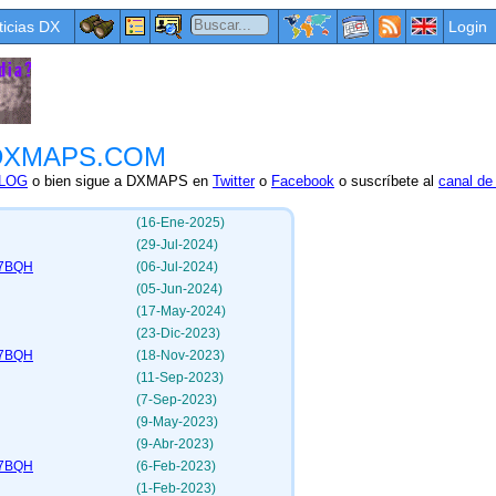
ticias DX
Login
de DXMAPS.COM
BLOG
o bien sigue a DXMAPS en
Twitter
o
Facebook
o suscríbete al
canal d
(16-Ene-2025)
(29-Jul-2024)
VE7BQH
(06-Jul-2024)
(05-Jun-2024)
(17-May-2024)
(23-Dic-2023)
VE7BQH
(18-Nov-2023)
(11-Sep-2023)
(7-Sep-2023)
(9-May-2023)
(9-Abr-2023)
VE7BQH
(6-Feb-2023)
(1-Feb-2023)