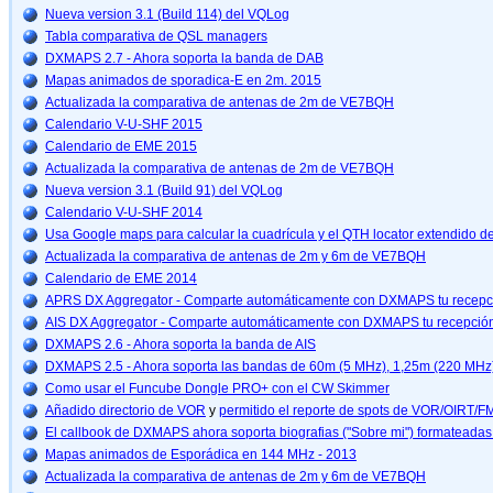
Nueva version 3.1 (Build 114) del VQLog
Tabla comparativa de QSL managers
DXMAPS 2.7 - Ahora soporta la banda de DAB
Mapas animados de sporadica-E en 2m. 2015
Actualizada la comparativa de antenas de 2m de VE7BQH
Calendario V-U-SHF 2015
Calendario de EME 2015
Actualizada la comparativa de antenas de 2m de VE7BQH
Nueva version 3.1 (Build 91) del VQLog
Calendario V-U-SHF 2014
Usa Google maps para calcular la cuadrícula y el QTH locator extendido de
Actualizada la comparativa de antenas de 2m y 6m de VE7BQH
Calendario de EME 2014
APRS DX Aggregator - Comparte automáticamente con DXMAPS tu recep
AIS DX Aggregator - Comparte automáticamente con DXMAPS tu recepció
DXMAPS 2.6 - Ahora soporta la banda de AIS
DXMAPS 2.5 - Ahora soporta las bandas de 60m (5 MHz), 1,25m (220 MHz
Como usar el Funcube Dongle PRO+ con el CW Skimmer
Añadido directorio de VOR
y
permitido el reporte de spots de VOR/OIRT/F
El callbook de DXMAPS ahora soporta biografias ("Sobre mi") formateada
Mapas animados de Esporádica en 144 MHz - 2013
Actualizada la comparativa de antenas de 2m y 6m de VE7BQH