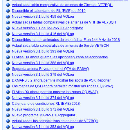
Actualizada tabla comparativa de antenas de 70cm de VE7BQH
Disponible el calendario de RL (EME) de 2019
Nueva versión 3.1 build 459 del VQLog
Actualizadas tablas comparativas de antenas de VHF de VE7BQH
Nueva versión 1.1 del MAP65 DX Aggregator
Nueva versión 3.1 build 416 del VQLog
Disponibles mapas animados de esporádica-E en 144 MHz de 2018
Actualizada tabla comparativa de antenas de 6m de VE7BQH
Nueva versión 3.1 build 393 del VQLog
El Atlas DX ahora guarda las opciones y capa seleccionados
Nueva versión 3.1 build 388 del VQLog
Segunda antena Beverage en el QTH de EA6VQ
Nueva versión 3.1 build 379 del VQLog
DXMAPS 3.2 ahora permite mostrar los spots de PSK Reporter
Los mapas de QSO ahora permiten mostrar las zonas CQ (WAZ)
El Atlas DX ahora permita mostrar las zonas CQ (WAZ)
Nueva versión 3.1 build 374 del VQLog
Calendario de condiciones RL (EME) 2018
Nueva versión 3.1 build 371 del VQLog
Nuevo programa MAP65 DX Aggregator
Actualizadas las comparativas de antenas de VE7BQH
Nueva versión 3.1 build 353 del VQLog