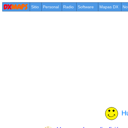
Sitio
Personal
Radio
Software
Mapas DX
No
Hu