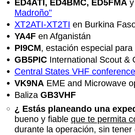
ED4ATI, ED4BMC, ED5FMA
y
Madroño"
XT2ATI-XT2TI
en Burkina Fas
YA4F
en Afganistán
PI9CM
, estación especial para
GB5PIC
International Scout &
Central States VHF conferenc
VK9NA
EME and Microwave op
Baliza
GB3VHF
¿ Estás planeando una expe
bueno y fiable
que te permita c
durante la operación, sin tener