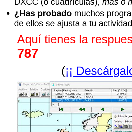
DXCC (o cuadrículas),
mas o 
¿Has probado
muchos program
de ellos se ajusta a tu activid
Aquí tienes la respues
787
(
¡¡ Descárgalo