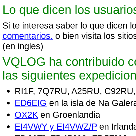
Lo que dicen los usuarios
Si te interesa saber lo que dicen 
comentarios.
o bien visita los sit
(en ingles)
VQLOG ha contribuido c
las siguientes expedicio
RI1F, 7Q7RU, A25RU, C92RU
ED6EIG
en la isla de Na Galer
OX2K
en Groenlandia
EI4VWY y EI4VWZ/P
en Irland