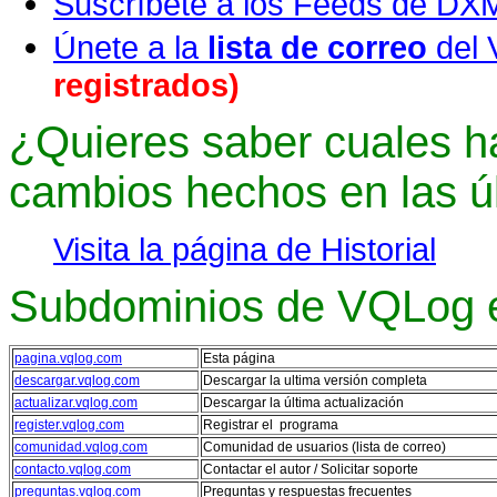
Suscríbete a los Feeds de
Únete a la
lista de correo
del
registrados)
¿Quieres saber cuales ha
cambios hechos en las ú
Visita la página de Historial
Subdominios de VQLog e
pagina.vqlog.com
Esta página
descargar.vqlog.com
Descargar la ultima versión completa
actualizar.vqlog.com
Descargar la última actualización
register.vqlog.com
Registrar el programa
comunidad.vqlog.com
Comunidad de usuarios (lista de correo)
contacto.vqlog.com
Contactar el autor / Solicitar soporte
preguntas.vqlog.com
Preguntas y respuestas frecuentes