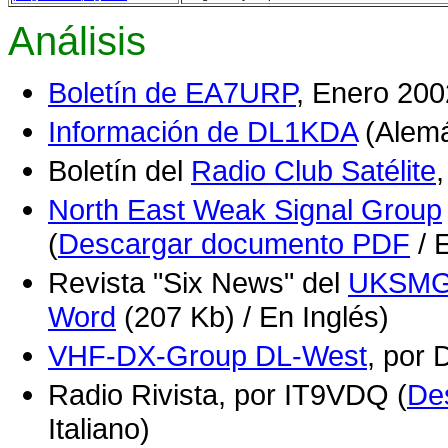
Análisis
Boletín de EA7URP
, Enero 200
Información de DL1KDA
(Alem
Boletín del
Radio Club Satélite
North East Weak Signal Group
(
Descargar documento PDF
/ 
Revista "Six News" del
UKSM
Word
(207 Kb) / En Inglés)
VHF-DX-Group DL-West
, por
Radio Rivista, por IT9VDQ (
De
Italiano)