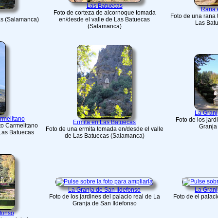
Las Batuecas
Rana 
Foto de corteza de alcornoque tomada
Foto de una rana 
cas (Salamanca)
en/desde el valle de Las Batuecas
Las Bat
(Salamanca)
La Granj
rmelitano
Foto de los jard
Ermita en Las Batuecas
to Carmelitano
Granja
Foto de una ermita tomada en/desde el valle
 Las Batuecas
de Las Batuecas (Salamanca)
La Granja de San Ildefonso
La Granj
Foto de los jardines del palacio real de La
Foto de el palac
Granja de San Ildefonso
efonso