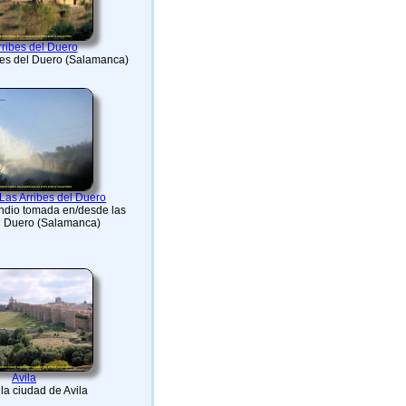
rribes del Duero
ibes del Duero (Salamanca)
 Las Arribes del Duero
endio tomada en/desde las
el Duero (Salamanca)
Avila
la ciudad de Avila