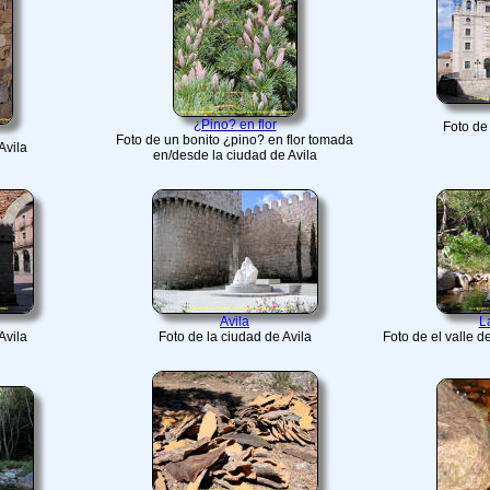
¿Pino? en flor
Foto de 
Foto de un bonito ¿pino? en flor tomada
Avila
en/desde la ciudad de Avila
Avila
L
Avila
Foto de la ciudad de Avila
Foto de el valle 