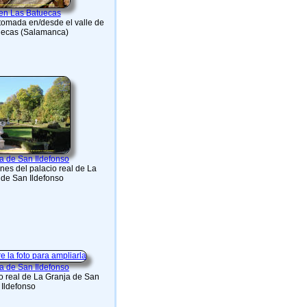
en Las Batuecas
tomada en/desde el valle de
uecas (Salamanca)
a de San Ildefonso
ines del palacio real de La
 de San Ildefonso
a de San Ildefonso
io real de La Granja de San
Ildefonso