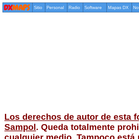
Sitio
Personal
Radio
Software
Mapas DX
No
Los derechos de autor de esta f
Sampol
. Queda totalmente prohi
cualquier medio. Tampoco está p