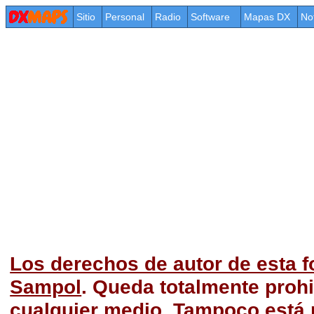
Sitio
Personal
Radio
Software
Mapas DX
No
Los derechos de autor de esta f
Sampol
. Queda totalmente prohi
cualquier medio. Tampoco está p