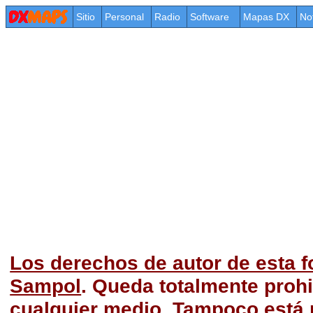
Sitio
Personal
Radio
Software
Mapas DX
No
Los derechos de autor de esta f
Sampol
. Queda totalmente prohi
cualquier medio. Tampoco está p