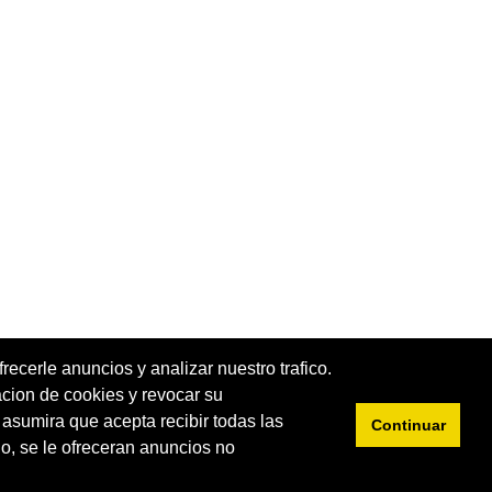
recerle anuncios y analizar nuestro trafico.
acion de cookies y revocar su
e asumira que acepta recibir todas las
Continuar
Privacidad
Cookies
o, se le ofreceran anuncios no