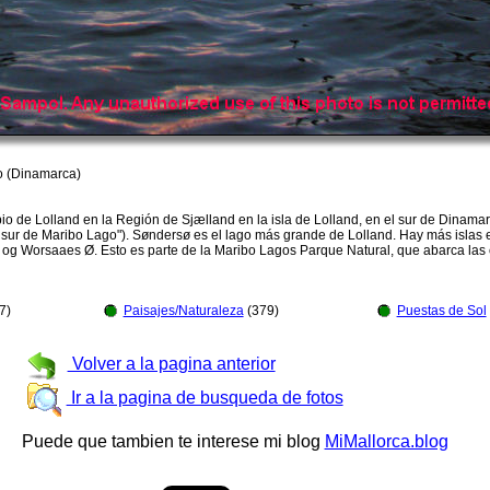
o (Dinamarca)
o de Lolland en la Región de Sjælland en la isla de Lolland, en el sur de Dinamarca
"El sur de Maribo Lago"). Søndersø es el lago más grande de Lolland. Hay más islas
ko og Worsaaes Ø. Esto es parte de la Maribo Lagos Parque Natural, que abarca la
7)
Paisajes/Naturaleza
(379)
Puestas de Sol
Volver a la pagina anterior
Ir a la pagina de busqueda de fotos
Puede que tambien te interese mi blog
MiMallorca.blog