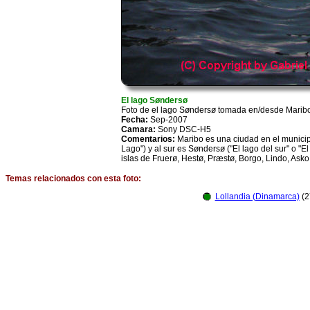
El lago Søndersø
Foto de el lago Søndersø tomada en/desde Marib
Fecha:
Sep-2007
Camara:
Sony DSC-H5
Comentarios:
Maribo es una ciudad en el municipi
Lago") y al sur es Søndersø ("El lago del sur" o 
islas de Fruerø, Hestø, Præstø, Borgo, Lindo, As
Temas relacionados con esta foto:
Lollandia (Dinamarca)
(2