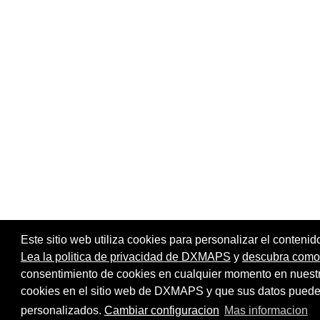
Este sitio web utiliza cookies para personalizar el contenid
Lea la politica de privacidad de DXMAPS
y
descubra como r
consentimiento de cookies en cualquier momento en nuest
Página principal
Mapa del
Compartir:
cookies en el sitio web de DXMAPS y que sus datos pueden 
personalizados.
Cambiar configuracion
Mas informacion