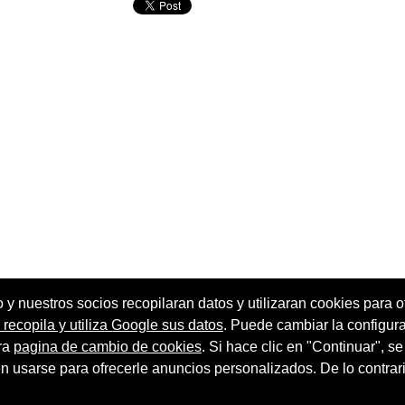
o y nuestros socios recopilaran datos y utilizaran cookies para of
ecopila y utiliza Google sus datos
. Puede cambiar la configur
ra
pagina de cambio de cookies
. Si hace clic en "Continuar", s
Terminos de servicio
 sitio
Buscador Radio Sherlock
usarse para ofrecerle anuncios personalizados. De lo contrari