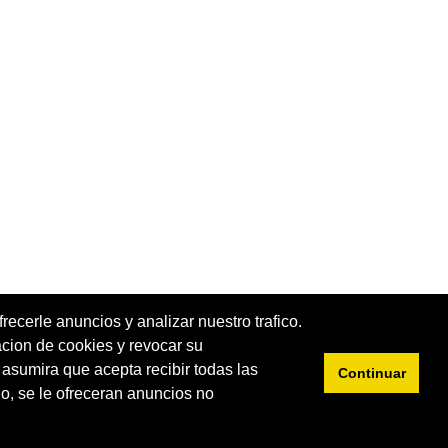
recerle anuncios y analizar nuestro trafico.
acion de cookies y revocar su
e asumira que acepta recibir todas las
Continuar
Privacidad
Cookies
o, se le ofreceran anuncios no