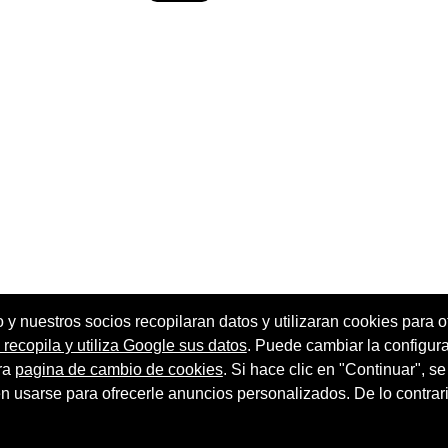
o y nuestros socios recopilaran datos y utilizaran cookies para of
ecopila y utiliza Google sus datos
. Puede cambiar la configur
ra
pagina de cambio de cookies
. Si hace clic en "Continuar", s
Terminos de servicio
 sitio
Buscador Radio Sherlock
usarse para ofrecerle anuncios personalizados. De lo contrari