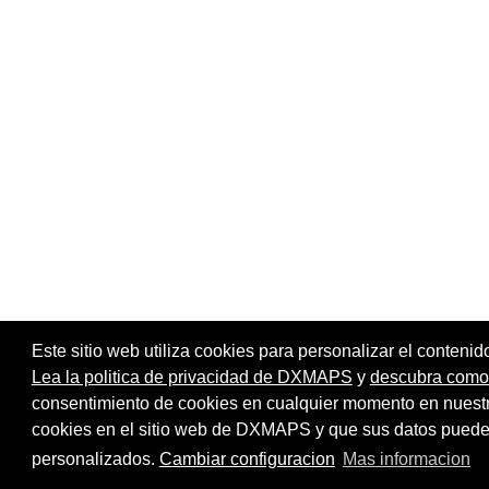
Este sitio web utiliza cookies para personalizar el contenid
Lea la politica de privacidad de DXMAPS
y
descubra como r
consentimiento de cookies en cualquier momento en nuest
Página principal
Mapa del
Compartir:
cookies en el sitio web de DXMAPS y que sus datos pueden 
personalizados.
Cambiar configuracion
Mas informacion