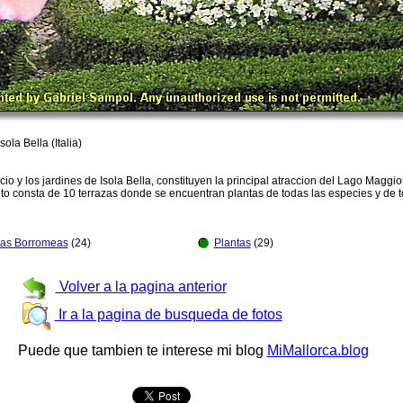
ola Bella (Italia)
cio y los jardines de Isola Bella, constituyen la principal atraccion del Lago Magg
lto consta de 10 terrazas donde se encuentran plantas de todas las especies y de 
las Borromeas
(24)
Plantas
(29)
Volver a la pagina anterior
Ir a la pagina de busqueda de fotos
Puede que tambien te interese mi blog
MiMallorca.blog