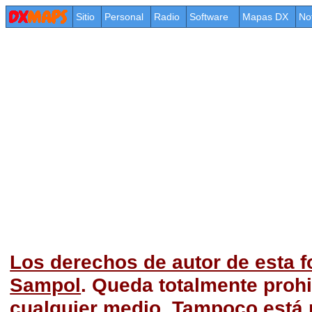
Sitio
Personal
Radio
Software
Mapas DX
No
Los derechos de autor de esta f
Sampol
. Queda totalmente prohi
cualquier medio. Tampoco está p