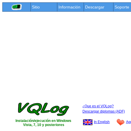
Sitio
Información
Descargar
Soporte
¿Que es el VQLog?
Descargar diplomas (ADF)
Instalación/ejecución en Windows
In English
Agr
Vista, 7, 10 y posteriores