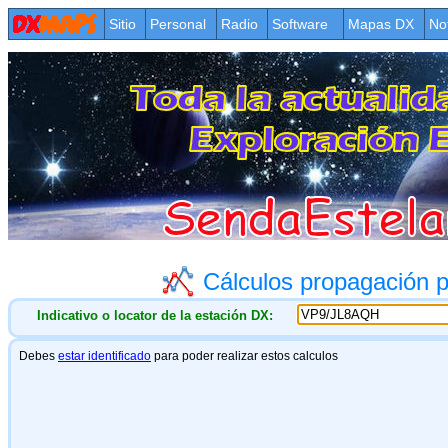
Sitio
Personal
Radio
Software
Mapas DX
No
Cálculos propagación
Indicativo o locator de la estación DX: