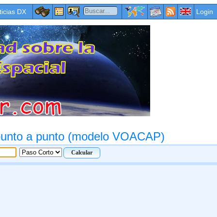
ticias DX
Login
 punto a punto (modelo VOACAP)