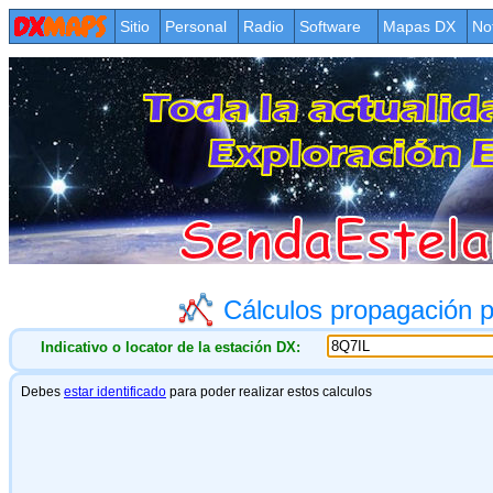
Sitio
Personal
Radio
Software
Mapas DX
No
Cálculos propagación
Indicativo o locator de la estación DX: