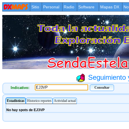
Sitio
Personal
Radio
Software
Mapas DX
No
Seguimiento y
Indicativo: