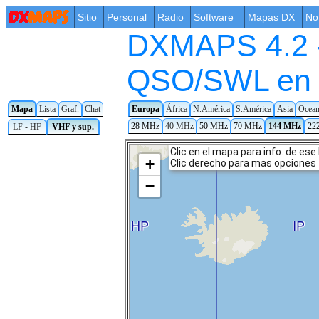
Sitio
Personal
Radio
Software
Mapas DX
No
DXMAPS 4.2 -
QSO/SWL en t
Mapa
Lista
Graf.
Chat
Europa
África
N.América
S.América
Asia
Ocean
28 MHz
40 MHz
50 MHz
70 MHz
144 MHz
22
LF - HF
VHF y sup.