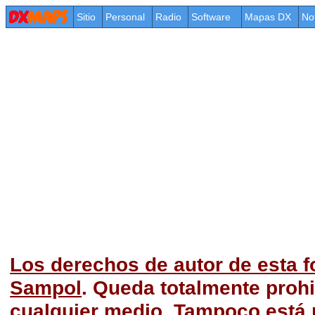
Sitio
Personal
Radio
Software
Mapas DX
No
Los derechos de autor de esta f
Sampol
. Queda totalmente prohi
cualquier medio. Tampoco está p