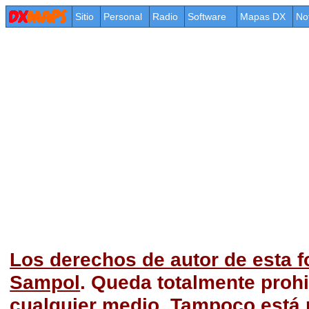
Sitio
Personal
Radio
Software
Mapas DX
No
Los derechos de autor de esta f
Sampol
. Queda totalmente prohi
cualquier medio. Tampoco está p