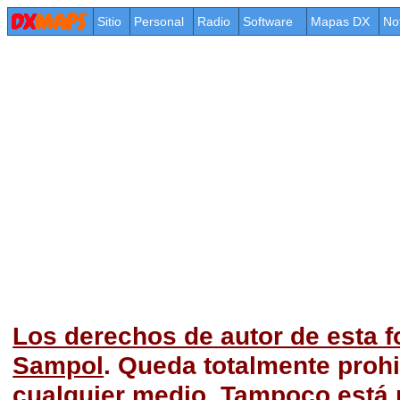
Sitio
Personal
Radio
Software
Mapas DX
No
Los derechos de autor de esta f
Sampol
. Queda totalmente prohi
cualquier medio. Tampoco está p