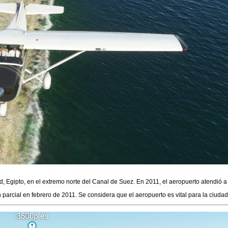
d, Egipto, en el extremo norte del Canal de Suez. En 2011, el aeropuerto atendió a
rcial en febrero de 2011. Se considera que el aeropuerto es vital para la ciudad