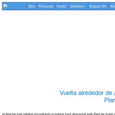
Sitio
Personal
Radio
Software
Mapas DX
No
Vuelta alrededor de
Pla
Al final de esta página encontrarás el enlace para descargar este Plan de Vuelo 