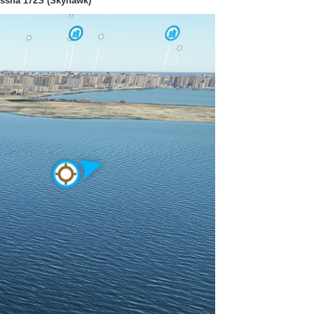
Cessna 172S (Skyhawk)