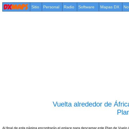
Sitio
Personal
Radio
Software
Mapas DX
No
Vuelta alrededor de Áfr
Pla
Al final de esta página encontrarás el enlace para descargar este Plan de Vuelo 