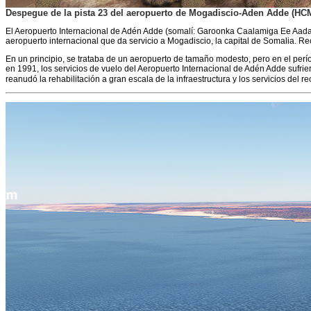
Despegue de la pista 23 del aeropuerto de Mogadiscio-Aden Adde (HC
El Aeropuerto Internacional de Adén Adde (somalí: Garoonka Caalamiga Ee Aadan Cadde, árabe: مطار آدم عدي الدولي) (código IATA: MGQ, código OACI: HCMM), anteriormente conocido como Aerop
aeropuerto internacional que da servicio a Mogadiscio, la capital de Somalia. 
En un principio, se trataba de un aeropuerto de tamaño modesto, pero en el perío
en 1991, los servicios de vuelo del Aeropuerto Internacional de Adén Adde sufri
reanudó la rehabilitación a gran escala de la infraestructura y los servicios del r