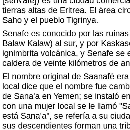
[sɐnʕafɐ]) es una ciudad comercial
tierras altas de Eritrea. El área c
Saho y el pueblo Tigrinya.
Senafe es conocido por las ruina
Balaw Kalaw) al sur, y por Kaskase
ignimbrita volcánica, y Senafe se
caldera de veinte kilómetros de a
El nombre original de Saanafè era 
local dice que el nombre fue cam
de Sana'a en Yemen; se instaló en 
con una mujer local se le llamó "S
está Sana'a", se refería a su ciuda
sus descendientes forman una tr