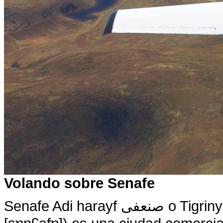
Volando sobre Senafe
Senafe Adi harayf صنعفى o Tigrinya: ሰንዓፈ Pronunciación de Tigrinya: