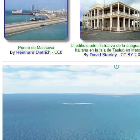
El edificio administrativo de la antigu
Puerto de
Massawa
Italiana en la isla de Taulud en Ma
By
Reinhard Dietrich
-
CC0
By
David Stanley
-
CC BY 2.0