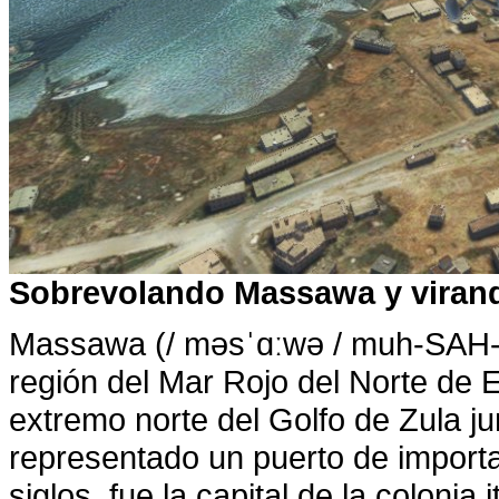
Sobrevolando Massawa y virando
Massawa (/ məsˈɑːwə / muh-SAH-w
región del Mar Rojo del Norte de E
extremo norte del Golfo de Zula ju
representado un puerto de import
siglos, fue la capital de la colonia