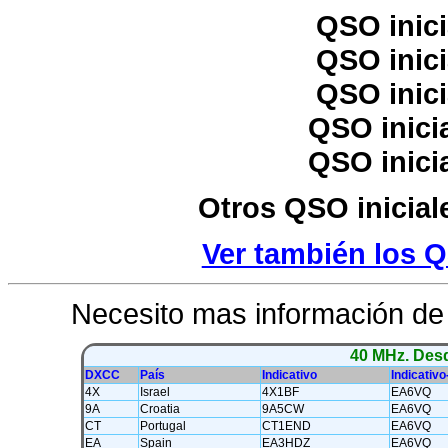
QSO inic
QSO inic
QSO inic
QSO inici
QSO inici
Otros QSO inicia
Ver también los QS
Necesito mas información d
4
0 MHz.
Desd
DXCC
País
Indicativo
Indicativ
4X
Israel
4X1BF
EA6VQ
9A
Croatia
9A5CW
EA6VQ
CT
Portugal
CT1END
EA6VQ
EA
Spain
EA3HDZ
EA6VQ