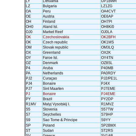
LY
Lithuania
UP1BWR
LZ
Bulgaria
LZ1ZG
OA
Peru
OA4CVT
OE
Austria
OE6AP
OH
Finland
OH7PI
OH0
Aland Isl.
OH8K/0
OJ0
Market Reef
OJ0LA
OK
Czechoslovakia
OK2BFH
OK
Czech republic
OK1MS
OM
Slovak republic
OM3LQ
OX
Greenland
OX2K
OY
Faroe Isl.
OY4TN
OZ
Denmark
OZ8SL
P4
Aruba
P40MB
PA
Netherlands
PA0RDY
PJ2
Curaçao
PJ2/PE1L
PJ4
Bonaire
PJ4X
PJ7
Sint Maarten
PJ7EME
PJ
Bonaire
PJ4EME
PY
Brazil
PY2DP
R1MV
Malyj Vysotskij I.
R1MVZ
S5
Slovenia
S57TW
S7
Seychelles
S79HP
S9
Sao Tome & Principe
S9YY
SP
Poland
SP2BMX
ST
Sudan
ST2RS
SV
Greece
SV1AB