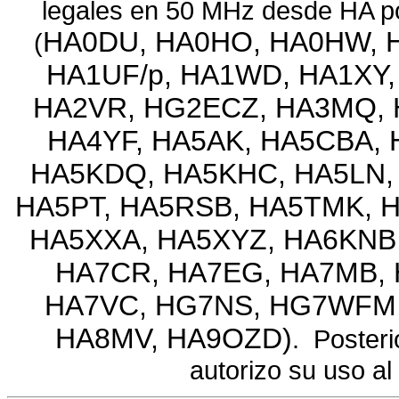
legales en 50 MHz desde HA p
HA0DU, HA0HO, HA0HW, H
(
HA1UF/p, HA1WD, HA1XY,
HA2VR, HG2ECZ, HA3MQ, 
HA4YF, HA5AK, HA5CBA, 
HA5KDQ,
HA5KHC, HA5LN,
HA5PT, HA5RSB, HA5TMK, 
HA5XXA, HA5XYZ, HA6KNB,
HA7CR, HA7EG, HA7MB, 
HA7VC, HG7NS, HG7WFM, 
HA8MV, HA9OZD
)
. Poster
autorizo su uso al