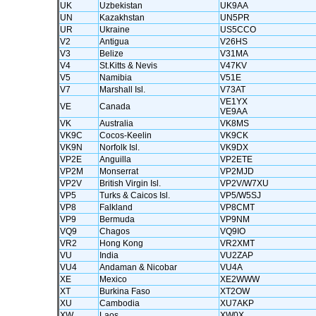
UK
Uzbekistan
UK9AA
UN
Kazakhstan
UN5PR
UR
Ukraine
US5CCO
V2
Antigua
V26HS
V3
Belize
V31MA
V4
St.Kitts & Nevis
V47KV
V5
Namibia
V51E
V7
Marshall Isl.
V73AT
VE1YX
VE
Canada
VE9AA
VK
Australia
VK8MS
VK9C
Cocos-Keelin
VK9CK
VK9N
Norfolk Isl.
VK9DX
VP2E
Anguilla
VP2ETE
VP2M
Monserrat
VP2MJD
VP2V
British Virgin Isl.
VP2V/W7XU
VP5
Turks & Caicos Isl.
VP5/W5SJ
VP8
Falkland
VP8CMT
VP9
Bermuda
VP9NM
VQ9
Chagos
VQ9IO
VR2
Hong Kong
VR2XMT
VU
India
VU2ZAP
VU4
Andaman & Nicobar
VU4A
XE
Mexico
XE2WWW
XT
Burkina Faso
XT2OW
XU
Cambodia
XU7AKP
XW
Laos
XW0X