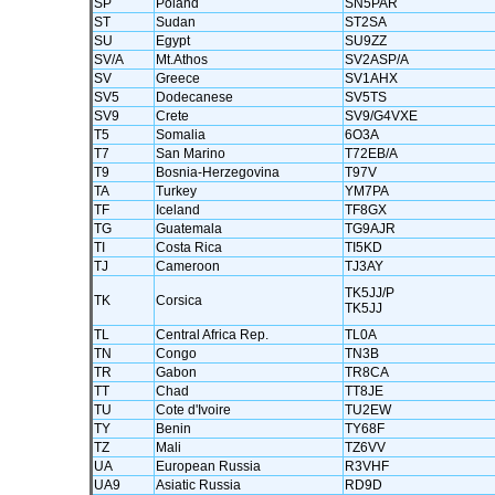
SP
Poland
SN5PAR
ST
Sudan
ST2SA
SU
Egypt
SU9ZZ
SV/A
Mt.Athos
SV2ASP/A
SV
Greece
SV1AHX
SV5
Dodecanese
SV5TS
SV9
Crete
SV9/G4VXE
T5
Somalia
6O3A
T7
San Marino
T72EB/A
T9
Bosnia-Herzegovina
T97V
TA
Turkey
YM7PA
TF
Iceland
TF8GX
TG
Guatemala
TG9AJR
TI
Costa Rica
TI5KD
TJ
Cameroon
TJ3AY
TK5JJ/P
TK
Corsica
TK5JJ
TL
Central Africa Rep.
TL0A
TN
Congo
TN3B
TR
Gabon
TR8CA
TT
Chad
TT8JE
TU
Cote d'Ivoire
TU2EW
TY
Benin
TY68F
TZ
Mali
TZ6VV
UA
European Russia
R3VHF
UA9
Asiatic Russia
RD9D