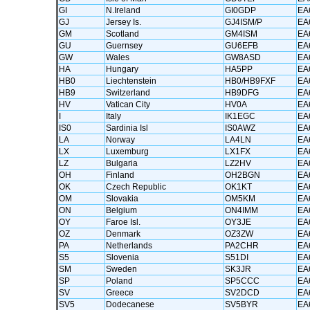
GI
N.Ireland
GI0GDP
EA
GJ
Jersey Is.
GJ4ISM/P
EA
GM
Scotland
GM4ISM
EA
GU
Guernsey
GU6EFB
EA
GW
Wales
GW8ASD
EA
HA
Hungary
HA5PP
EA
HB0
Liechtenstein
HB0/HB9FXF
EA
HB9
Switzerland
HB9DFG
EA
HV
Vatican City
HV0A
EA
I
Italy
IK1EGC
EA
IS0
Sardinia Isl
IS0AWZ
EA
LA
Norway
LA4LN
EA
LX
Luxemburg
LX1FX
EA
LZ
Bulgaria
LZ2HV
EA
OH
Finland
OH2BGN
EA
OK
Czech Republic
OK1KT
EA
OM
Slovakia
OM5KM
EA
ON
Belgium
ON4IMM
EA
OY
Faroe Isl.
OY3JE
EA
OZ
Denmark
OZ3ZW
EA
PA
Netherlands
PA2CHR
EA
S5
Slovenia
S51DI
EA
SM
Sweden
SK3JR
EA
SP
Poland
SP5CCC
EA
SV
Greece
SV2DCD
EA
SV5
Dodecanese
SV5BYR
EA