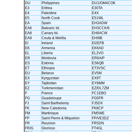
DU
Philippines
DU1/GM4COK
E3
Eritrea
E30TA
E4
Palestine
E4X
E5
North Cook
E51WL
EA
Spain
EH3ADW
EA6
Balearic Isl.
EH3CCK/6
EA8
Canary Isl.
EH8ACW
EA9
Ceuta & Melilla
EH9IB
EI
Ireland
EI2EFB
EK
Armenia
EK6AD
EL
Liberia
EL2VO
ER
Moldovia
ER6A/P
ES
Estonia
ES6QB
ET
Ethiopia
ET3VSC
EU
Belarus
EV5M
EX
Kyrgyzstan
EX9T
EY
Tajikistan
EY8MM
EZ
Turkmenistan
EZ/DL7ZM
F
France
FC1EBO
FG
Guadeloupe
FG5FR
FJ
Saint Barthelemy
FJ5DX
FK
New Caledonia
FK8CP
FM
Martinique
FM5WE
FP
Saint Pierre & Miquelon
FP/VE3DZ
FR
Reunion
FR5DN
FR/G
Glorioso
FT4GL