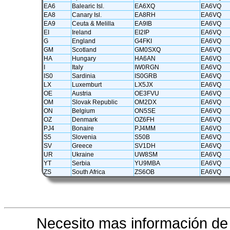
EA6
Balearic Isl.
EA6XQ
EA6VQ
EA8
Canary Isl.
EA8RH
EA6VQ
EA9
Ceuta & Melilla
EA9IB
EA6VQ
EI
Ireland
EI2IP
EA6VQ
G
England
G4FKI
EA6VQ
GM
Scotland
GM0SXQ
EA6VQ
HA
Hungary
HA6AN
EA6VQ
I
Italy
IW0RGN
EA6VQ
IS0
Sardinia
IS0GRB
EA6VQ
LX
Luxemburt
LX5JX
EA6VQ
OE
Austria
OE3FVU
EA6VQ
OM
Slovak Republic
OM2DX
EA6VQ
ON
Belgium
ON5SE
EA6VQ
OZ
Denmark
OZ6FH
EA6VQ
PJ4
Bonaire
PJ4MM
EA6VQ
S5
Slovenia
S50B
EA6VQ
SV
Greece
SV1DH
EA6VQ
UR
Ukraine
UW8SM
EA6VQ
YT
Serbia
YU9MBA
EA6VQ
ZS
South Africa
ZS6OB
EA6VQ
Necesito mas información d