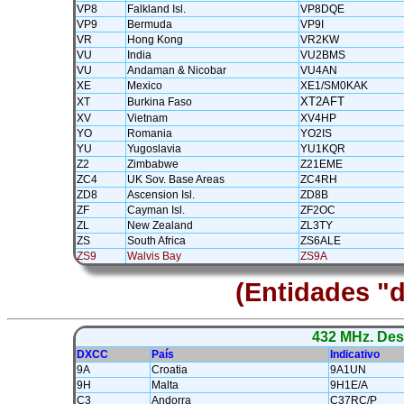
VP8
Falkland Isl.
VP8DQE
VP9
Bermuda
VP9I
VR
Hong Kong
VR2KW
VU
India
VU2BMS
VU
Andaman & Nicobar
VU4AN
XE
Mexico
XE1/SM0KAK
XT2AFT
XT
Burkina Faso
XV
Vietnam
XV4HP
YO
Romania
YO2IS
YU
Yugoslavia
YU1KQR
Z2
Zimbabwe
Z21EME
ZC4
UK Sov. Base Areas
ZC4RH
ZD8
Ascension Isl.
ZD8B
ZF
Cayman Isl.
ZF2OC
ZL
New Zealand
ZL3TY
ZS
South Africa
ZS6ALE
ZS9
Walvis Bay
ZS9A
(Entidades "
432 MHz. Des
DXCC
País
Indicativo
9A
Croatia
9A1UN
9H
Malta
9H1E/A
C3
Andorra
C37RC/P