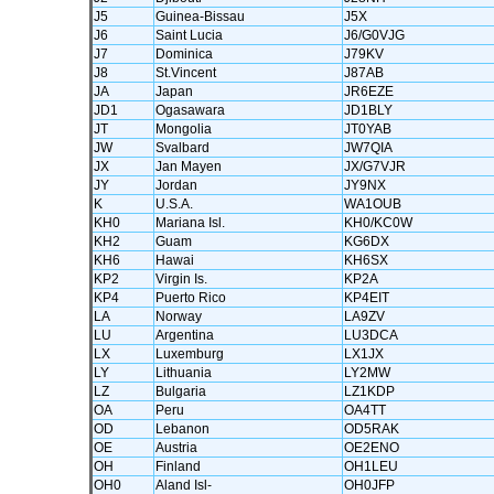
J5
Guinea-Bissau
J5X
J6
Saint Lucia
J6/G0VJG
J7
Dominica
J79KV
J8
St.Vincent
J87AB
JA
Japan
JR6EZE
JD1
Ogasawara
JD1BLY
JT
Mongolia
JT0YAB
JW
Svalbard
JW7QIA
JX
Jan Mayen
JX/G7VJR
JY
Jordan
JY9NX
K
U.S.A.
WA1OUB
KH0
Mariana Isl.
KH0/KC0W
KH2
Guam
KG6DX
KH6
Hawai
KH6SX
KP2
Virgin Is.
KP2A
KP4
Puerto Rico
KP4EIT
LA
Norway
LA9ZV
LU
Argentina
LU3DCA
LX
Luxemburg
LX1JX
LY
Lithuania
LY2MW
LZ
Bulgaria
LZ1KDP
OA
Peru
OA4TT
OD
Lebanon
OD5RAK
OE
Austria
OE2ENO
OH
Finland
OH1LEU
OH0
Aland Isl-
OH0JFP