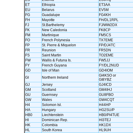
ET
Ethiopia
ET3AA
EU
Belarus
EV5M
FG
Guadalupe
FG4KH
FH
Mayotte
FH/DL1RPL
FJ
St.Barthelemy
FJ/WW2DX
FK
New Caledonia
FK8CP
FM
Martinique
FM5CS
FO
French Polynesia
TX7EME
FP
St. Pierre & Miquelon
FP/DJ4TC
FR
Reunion
FR5DN
FS
Saint Martin
TO2EME
FW
Wallis & Futuna Is.
FW5JJ
FY
French Guyana
FY/DL2NUD
GD
Isle of Man
GD4IOM
GI4KSO or
GI
Northern Ireland
GI8YBZ
GJ
Jersey
GJ4ICD
GM
Scotland
GM4IHJ
GU
Guernsey
GU8FBO
GW
Wales
GW4CQT
H4
Solomon Isl.
H44HP
HA
Hungary
HG2SU/P
HB0
Liechtenstein
HB0/PI4TUE
HI
Dominican Rep.
HI3TEJ
HK
Colombia
HK1DX
HL
South Korea
HL9UH