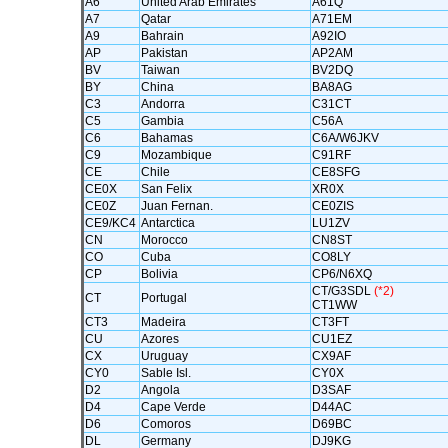
A6
United Arab Emirates
A61Q
A7
Qatar
A71EM
A9
Bahrain
A92IO
AP
Pakistan
AP2AM
BV
Taiwan
BV2DQ
BY
China
BA8AG
C3
Andorra
C31CT
C5
Gambia
C56A
C6
Bahamas
C6A/W6JKV
C9
Mozambique
C91RF
CE
Chile
CE8SFG
CE0X
San Felix
XR0X
CE0Z
Juan Fernan.
CE0ZIS
CE9/KC4
Antarctica
LU1ZV
CN
Morocco
CN8ST
CO
Cuba
CO8LY
CP
Bolivia
CP6/N6XQ
CT/G3SDL
(*2)
CT
Portugal
CT1WW
CT3
Madeira
CT3FT
CU
Azores
CU1EZ
CX
Uruguay
CX9AF
CY0
Sable Isl.
CY0X
D2
Angola
D3SAF
D4
Cape Verde
D44AC
D6
Comoros
D69BC
DL
Germany
DJ9KG