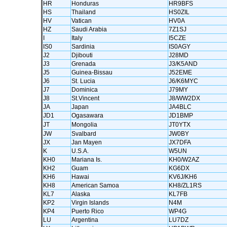
HR
Honduras
HR9BFS
HS
Thailand
HS0ZIL
HV
Vatican
HV0A
HZ
Saudi Arabia
7Z1SJ
I
Italy
I5CZE
IS0
Sardinia
IS0AGY
J2
Djibouti
J28MD
J3
Grenada
J3/K5AND
J5
Guinea-Bissau
J52EME
J6
St. Lucia
J6/K6MYC
J7
Dominica
J79MY
J8
St.Vincent
J8/WW2DX
JA
Japan
JA4BLC
JD1
Ogasawara
JD1BMP
JT
Mongolia
JT0YTX
JW
Svalbard
JW0BY
JX
Jan Mayen
JX7DFA
K
U.S.A.
W5UN
KH0
Mariana Is.
KH0/W2AZ
KH2
Guam
KG6DX
KH6
Hawai
KV6J/KH6
KH8
American Samoa
KH8/ZL1RS
KL7
Alaska
KL7FB
KP2
Virgin Islands
N4M
KP4
Puerto Rico
WP4G
LU
Argentina
LU7DZ