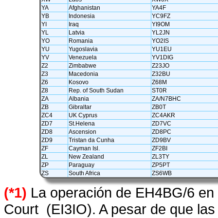
YA
Afghanistan
YA4F
YB
Indonesia
YC9FZ
YI
Iraq
YI9OM
YL
Latvia
YL2JN
YO
Romania
YO2IS
YU
Yugoslavia
YU1EU
YV
Venezuela
YV1DIG
Z2
Zimbabwe
Z23JO
Z3
Macedonia
Z32BU
Z6
Kosovo
Z68M
Z8
Rep. of South Sudan
ST0R
ZA
Albania
ZA/N7BHC
ZB
Gibraltar
ZB0T
ZC4
UK Cyprus
ZC4AKR
ZD7
St.Helena
ZD7VC
ZD8
Ascension
ZD8PC
ZD9
Tristan da Cunha
ZD9BV
ZF
Cayman Isl.
ZF2BI
ZL
New Zealand
ZL3TY
ZP
Paraguay
ZP5PT
ZS
South Africa
ZS6WB
(*1)
La operación de EH4BG/6 en 1
Court (EI3IO). A pesar de que las