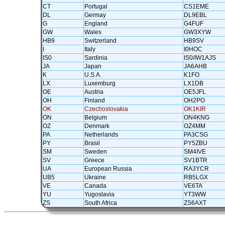
CT
Portugal
CS1EME
DL
Germay
DL9EBL
G
England
G4FUF
GW
Wales
GW3XYW
HB9
Switzerland
HB9SV
I
Italy
I0HOC
IS0
Sardinia
IS0/IW1AJS
JA
Japan
JA6AHB
K
U.S.A.
K1FO
LX
Luxemburg
LX1DB
OE
Austria
OE5JFL
OH
Finland
OH2PO
OK
Czechoslovakia
OK1KIR
ON
Belgium
ON4KNG
OZ
Denmark
OZ4MM
PA
Netherlands
PA3CSG
PY
Brasil
PY5ZBU
SM
Sweden
SM4IVE
SV
Greece
SV1BTR
UA
European Russia
RA3YCR
UB5
Ukraine
RB5LGX
VE
Canada
VE6TA
YU
Yugoslavia
YT3WW
ZS
South Africa
ZS6AXT