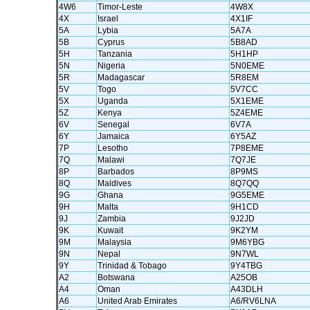
4W6
Timor-Leste
4W8X
4X
Israel
4X1IF
5A
Lybia
5A7A
5B
Cyprus
5B8AD
5H
Tanzania
5H1HP
5N
Nigeria
5N0EME
5R
Madagascar
5R8EM
5V
Togo
5V7CC
5X
Uganda
5X1EME
5Z
Kenya
5Z4EME
6V
Senegal
6V7A
6Y
Jamaica
6Y5AZ
7P
Lesotho
7P8EME
7Q
Malawi
7Q7JE
8P
Barbados
8P9MS
8Q
Maldives
8Q7QQ
9G
Ghana
9G5EME
9H
Malta
9H1CD
9J
Zambia
9J2JD
9K
Kuwait
9K2YM
9M
Malaysia
9M6YBG
9N
Nepal
9N7WL
9Y
Trinidad & Tobago
9Y4TBG
A2
Botswana
A25OB
A4
Oman
A43DLH
A6
United Arab Emirates
A6/RV6LNA