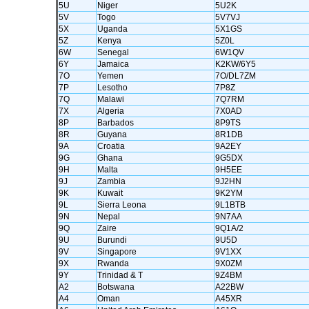
5U
Niger
5U2K
5V
Togo
5V7VJ
5X
Uganda
5X1GS
5Z
Kenya
5Z0L
6W
Senegal
6W1QV
6Y
Jamaica
K2KW/6Y5
7O
Yemen
7O/DL7ZM
7P
Lesotho
7P8Z
7Q
Malawi
7Q7RM
7X
Algeria
7X0AD
8P
Barbados
8P9TS
8R
Guyana
8R1DB
9A
Croatia
9A2EY
9G
Ghana
9G5DX
9H
Malta
9H5EE
9J
Zambia
9J2HN
9K
Kuwait
9K2YM
9L
Sierra Leona
9L1BTB
9N
Nepal
9N7AA
9Q
Zaire
9Q1A/2
9U
Burundi
9U5D
9V
Singapore
9V1XX
9X
Rwanda
9X0ZM
9Y
Trinidad & T
9Z4BM
A2
Botswana
A22BW
A4
Oman
A45XR