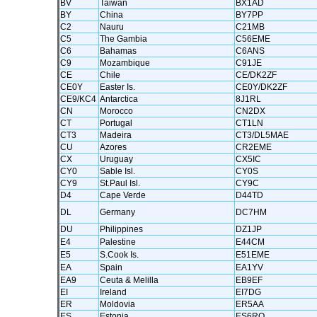
BV
Taiwan
BX1AD
BY
China
BY7PP
C2
Nauru
C21MB
C5
The Gambia
C56EME
C6
Bahamas
C6ANS
C9
Mozambique
C91JE
CE
Chile
CE/DK2ZF
CE0Y
Easter Is.
CE0Y/DK2ZF
CE9/KC4
Antarctica
8J1RL
CN
Morocco
CN2DX
CT
Portugal
CT1LN
CT3
Madeira
CT3/DL5MAE
CU
Azores
CR2EME
CX
Uruguay
CX5IC
CY0
Sable Isl.
CY0S
CY9
St.Paul Isl.
CY9C
D4
Cape Verde
D44TD
DL
Germany
DC7HM
DU
Philippines
DZ1JP
E4
Palestine
E44CM
E5
S.Cook Is.
E51EME
EA
Spain
EA1YV
EA9
Ceuta & Melilla
EB9EF
EI
Ireland
EI7DG
ER
Moldovia
ER5AA
ES
Estonia
ES6RQ