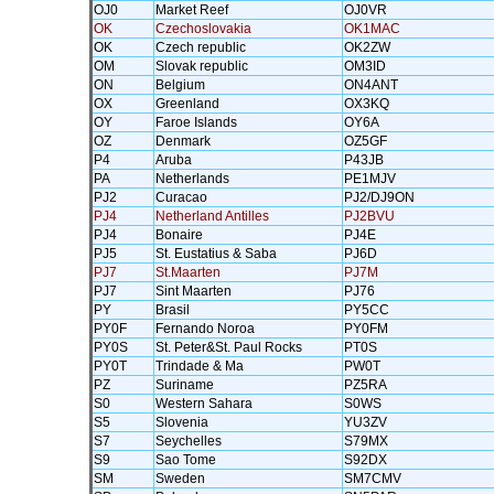
OJ0
Market Reef
OJ0VR
OK
Czechoslovakia
OK1MAC
OK
Czech republic
OK2ZW
OM
Slovak republic
OM3ID
ON
Belgium
ON4ANT
OX
Greenland
OX3KQ
OY
Faroe Islands
OY6A
OZ
Denmark
OZ5GF
P4
Aruba
P43JB
PA
Netherlands
PE1MJV
PJ2
Curacao
PJ2/DJ9ON
PJ4
Netherland Antilles
PJ2BVU
PJ4
Bonaire
PJ4E
PJ5
St. Eustatius & Saba
PJ6D
PJ7
St.Maarten
PJ7M
PJ7
Sint Maarten
PJ76
PY
Brasil
PY5CC
PY0F
Fernando Noroa
PY0FM
PY0S
St. Peter&St. Paul Rocks
PT0S
PY0T
Trindade & Ma
PW0T
PZ
Suriname
PZ5RA
S0
Western Sahara
S0WS
S5
Slovenia
YU3ZV
S7
Seychelles
S79MX
S9
Sao Tome
S92DX
SM
Sweden
SM7CMV