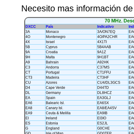
Necesito mas información d
70 MHz. Desd
DXCC
País
Indicativo
Ind
3A
Monaco
3A/ON7EQ
EA
4O
Montenegro
4O/PA2CHR
EA
4X
Israel
4X1TI
EA
5B
Cyprus
5B4AAB
EA
9A
Croatia
9A1Z
EA
9H
Malta
9H1BT
EA
A9
Bahrain
A92HK
EA
C3
Andorra
C37MS
EA
CT
Portugal
CT1FFU
EA
CT3
Madeira
CT3HF
EA
CU
Azores
CU4/DL3GCS
EA
D4
Cape Verde
D44TD
EA
DL
Germany
DL8HCZ
EA
EA
Spain
EA3GLJ
EA
EA6
Balearic Isl.
EA6SX
EA
EA8
Canary Isl.
EA8/EA4SV
EA
EA9
Ceuta & Melilla
EA9IB
EA
EI
Ireland
EI3IO
EA
ES
Estonia
ES2JL
EA
G
England
G0CHE
EA
GD
Isle of Man
GD0TEP
EA