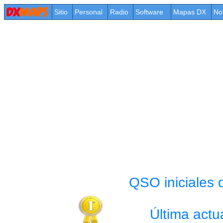
Sitio
Personal
Radio
Software
Mapas DX
No
QSO iniciales
Última actu