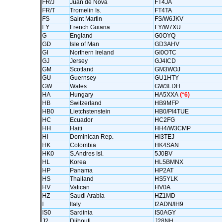
FR/J
Juan de Nova
FT4JA
FR/T
Tromelin Is.
FT4TA
FS
Saint Martin
FS/W6JKV
FY
French Guiana
FY/W7XU
G
England
G0OYQ
GD
Isle of Man
GD3AHV
GI
Northern Ireland
GI0OTC
GJ
Jersey
GJ4ICD
GM
Scotland
GM3WOJ
GU
Guernsey
GU1HTY
GW
Wales
GW3LDH
HA
Hungary
HA5XXA
(*6)
HB
Switzerland
HB9MFP
HB0
Lietchstenstein
HB0/PI4TUE
HC
Ecuador
HC2FG
HH
Haiti
HH4/W3CMP
HI
Dominican Rep.
HI3TEJ
HK
Colombia
HK4SAN
HK0
S.Andres Isl.
5J0BV
HL
Korea
HL5BMNX
HP
Panama
HP2AT
HS
Thailand
HS5YLK
HV
Vatican
HV0A
HZ
Saudi Arabia
HZ1MD
I
Italy
I2ADN/IH9
IS0
Sardinia
IS0AGY
J2
Djibouti
J28NH