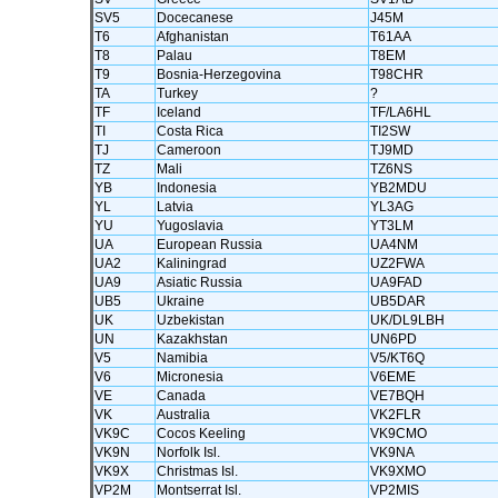
SV5
Docecanese
J45M
T6
Afghanistan
T61AA
T8
Palau
T8EM
T9
Bosnia-Herzegovina
T98CHR
TA
Turkey
?
TF
Iceland
TF/LA6HL
TI
Costa Rica
TI2SW
TJ
Cameroon
TJ9MD
TZ
Mali
TZ6NS
YB
Indonesia
YB2MDU
YL
Latvia
YL3AG
YU
Yugoslavia
YT3LM
UA
European Russia
UA4NM
UA2
Kaliningrad
UZ2FWA
UA9
Asiatic Russia
UA9FAD
UB5
Ukraine
UB5DAR
UK
Uzbekistan
UK/DL9LBH
UN
Kazakhstan
UN6PD
V5
Namibia
V5/KT6Q
V6
Micronesia
V6EME
VE
Canada
VE7BQH
VK
Australia
VK2FLR
VK9C
Cocos Keeling
VK9CMO
VK9N
Norfolk Isl.
VK9NA
VK9X
Christmas Isl.
VK9XMO
VP2M
Montserrat Isl.
VP2MIS