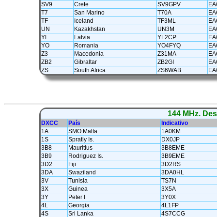
SV9
Crete
SV9GPV
EA
T7
San Marino
T70A
EA
TF
Iceland
TF3ML
EA
UN
Kazakhstan
UN3M
EA
YL
Latvia
YL2CP
EA
YO
Romania
YO4FYQ
EA
Z3
Macedonia
Z31MA
EA
ZB2
Gibraltar
ZB2GI
EA
ZS
South Africa
ZS6WAB
EA
144 MHz. Des
DXCC
País
Indicativo
1A
SMO Malta
1A0KM
1S
Spratly Is.
DX0JP
3B8
Mauritius
3B8EME
3B9
Rodriguez Is.
3B9EME
3D2
Fiji
3D2RS
3DA
Swaziland
3DA0HL
3V
Tunisia
TS7N
3X
Guinea
3X5A
3Y
Peter I
3Y0X
4L
Georgia
4L1FP
4S
Sri Lanka
4S7CCG