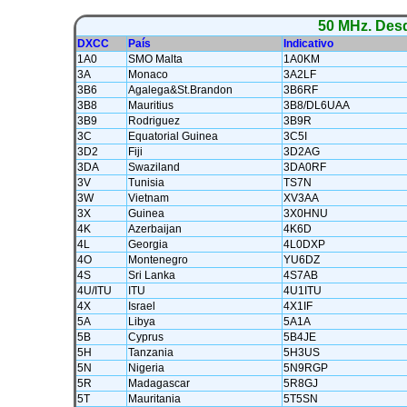
50 MHz. Desd
DXCC
País
Indicativo
1A0
SMO Malta
1A0KM
3A
Monaco
3A2LF
3B6
Agalega&St.Brandon
3B6RF
3B8
Mauritius
3B8/DL6UAA
3B9
Rodriguez
3B9R
3C
Equatorial Guinea
3C5I
3D2
Fiji
3D2AG
3DA
Swaziland
3DA0RF
3V
Tunisia
TS7N
3W
Vietnam
XV3AA
3X
Guinea
3X0HNU
4K
Azerbaijan
4K6D
4L
Georgia
4L0DXP
4O
Montenegro
YU6DZ
4S
Sri Lanka
4S7AB
4U/ITU
ITU
4U1ITU
4X
Israel
4X1IF
5A
Libya
5A1A
5B
Cyprus
5B4JE
5H
Tanzania
5H3US
5N
Nigeria
5N9RGP
5R
Madagascar
5R8GJ
5T
Mauritania
5T5SN