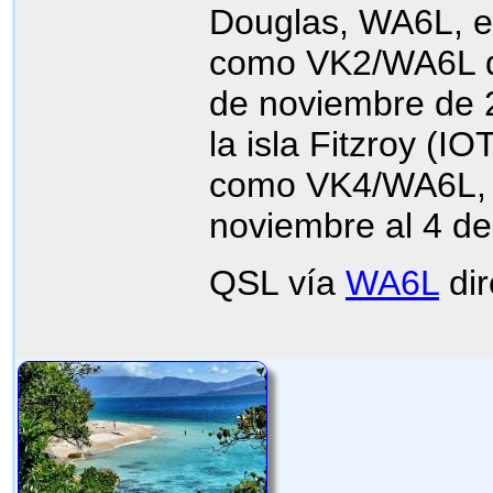
Douglas, WA6L, e
como VK2/WA6L de
de noviembre de 2
la isla Fitzroy (I
como VK4/WA6L, 
noviembre al 4 de
QSL vía
WA6L
dir