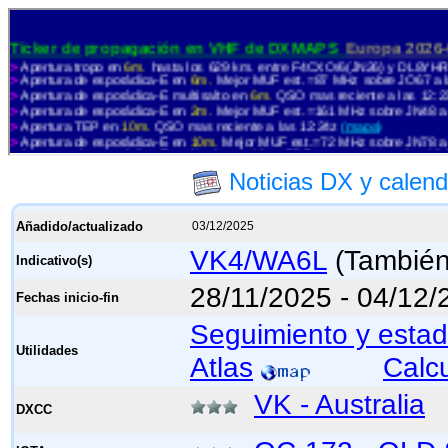
Noticias DX y cale
Añadido/actualizado
03/12/2025
VK4/WA6L
(Tambié
Indicativo(s)
28/11/2025 - 04/12/
Fechas inicio-fin
Seguimiento y estad
Utilidades
Atlas
Calc
VK - Australia
DXCC