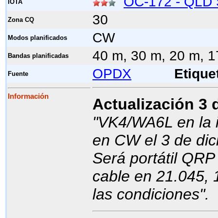
OC-172 - QLD S
IOTA
30
Zona CQ
CW
Modos planificados
40 m, 30 m, 20 m, 1
Bandas planificadas
OPDX
Etique
Fuente
Información
Actualización 3 
"VK4/WA6L en la i
en CW el 3 de dic
Será portátil QRP
cable en 21.045, 
las condiciones".