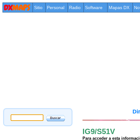
Sitio
Personal
Radio
Software
Mapas DX
No
Di
IG9/S51V
Para acceder a esta informac