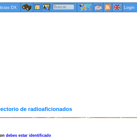
ticias DX
Login
rectorio de radioaficionados
ion
debes estar identificado