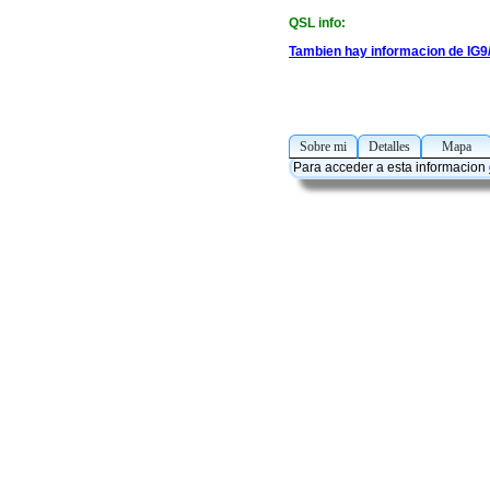
QSL info:
Tambien hay informacion de IG9
Sobre mi
Detalles
Mapa
Para acceder a esta informacion