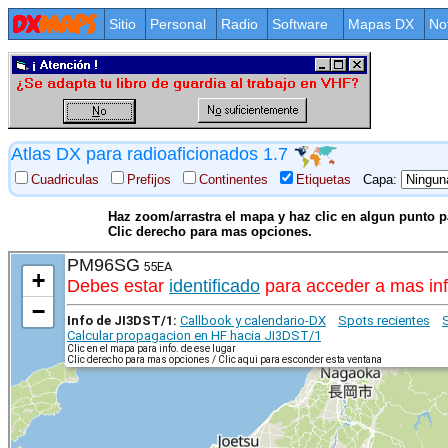
Sitio
Personal
Radio
Software
Mapas DX
No
Atlas DX para radioaficionados 1.7
Cuadriculas
Prefijos
Continentes
Etiquetas
Capa:
Haz zoom/arrastra el mapa y haz clic en algun punto pa
Clic derecho para mas opciones.