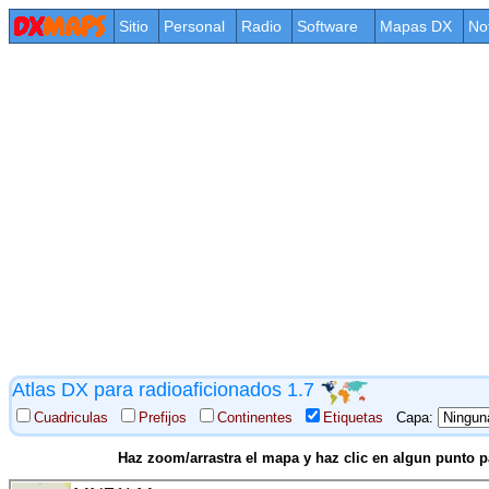
Sitio
Personal
Radio
Software
Mapas DX
No
Atlas DX para radioaficionados 1.7
Cuadriculas
Prefijos
Continentes
Etiquetas
Capa:
Haz zoom/arrastra el mapa y haz clic en algun punto p