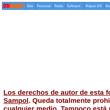
Sitio
Personal
Radio
Software
Mapas DX
No
Los derechos de autor de esta f
Sampol
. Queda totalmente prohi
cualquier medio. Tampoco está p