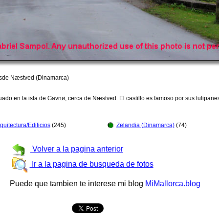
esde Næstved (Dinamarca)
tuado en la isla de Gavnø, cerca de Næstved. El castillo es famoso por sus tulipan
quitectura/Edificios
(245)
Zelandia (Dinamarca)
(74)
Volver a la pagina anterior
Ir a la pagina de busqueda de fotos
Puede que tambien te interese mi blog
MiMallorca.blog