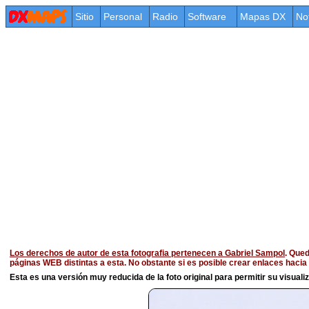
Sitio
Personal
Radio
Software
Mapas DX
No
Los derechos de autor de esta fotografia pertenecen a Gabriel Sampol
. Qued
páginas WEB distintas a esta. No obstante si es posible crear enlaces haci
Esta es una versión muy reducida de la foto original para permitir su visualiza