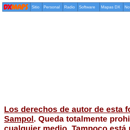
Sitio
Personal
Radio
Software
Mapas DX
No
Los derechos de autor de esta f
Sampol
. Queda totalmente prohi
cualquier medio. Tampoco está p